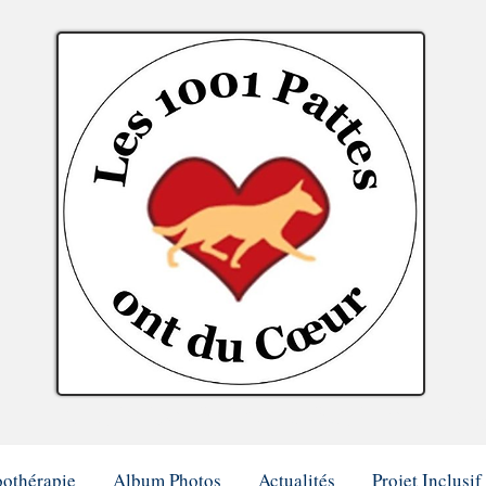
Médiation Animale, Audierne Fini
oothérapie
Album Photos
Actualités
Projet Inclusif