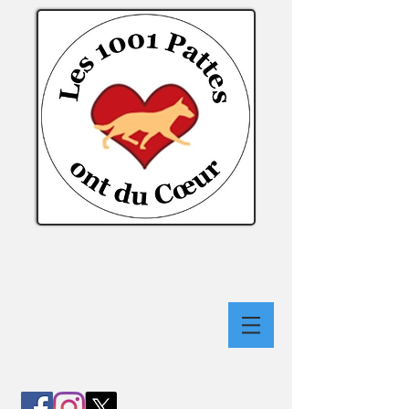
Médiation Animale, Audierne
Finistère Bretagne