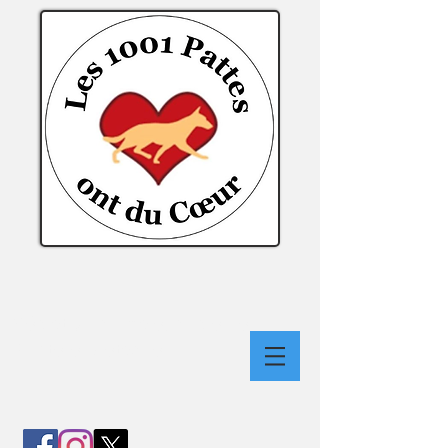
Médiation Animale, Audierne
Finistère Bretagne