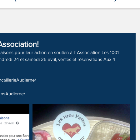
Association!
Saisons pour leur action en soutien à l' Association Les 1001 
dredi 24 et samedi 25 avril, ventes et réservations Aux 4 
aillerieAudierne/
onsAudierne/