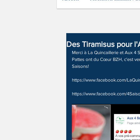
Des Tiramisus pour l'
Merci à La Quincaillerie et Aux 4 
Pattes ont du Cœur BZH, c'est ven
Saisons!
https://www.facebook.com/LaQuinc
https://www.facebook.com/4Sais